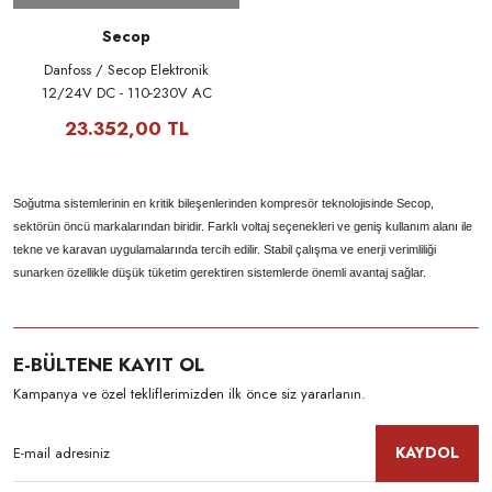
Secop
Danfoss / Secop Elektronik
12/24V DC - 110-230V AC
BD80F için
23.352,00 TL
Soğutma sistemlerinin en kritik bileşenlerinden kompresör teknolojisinde Secop,
sektörün öncü markalarından biridir. Farklı voltaj seçenekleri ve geniş kullanım alanı ile
tekne ve karavan uygulamalarında tercih edilir. Stabil çalışma ve enerji verimliliği
sunarken özellikle düşük tüketim gerektiren sistemlerde önemli avantaj sağlar.
E-BÜLTENE KAYIT OL
Kampanya ve özel tekliflerimizden ilk önce siz yararlanın.
KAYDOL