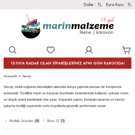
Dolar :
TL
Euro Kuru :
TL
15:00'A KADAR OLAN SİPARİŞLERİNİZ AYNI GÜN KARGODA!
Anasayfa
Secop
Secop, mobil soğutma teknolojileri alanında dünya çapında tanınan bir kompresör
üreticisidir. Özellikle marin ve karavan buzdolabı sistemlerinde kullanılır, yüksek verim
ve düşük enerji tüketimiyle öne çıkar. Dayanıklı yapısı, kompakt tasarımı ve sessiz
çalışma özelliği sayesinde zorlu koşullarda güvenilir performans sunar.
Mutfak Ürünleri
(8)
İkinci El
(1)