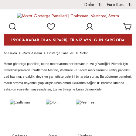
Dolar :
TL
Euro Kuru :
TL
15:00'A KADAR OLAN SİPARİŞLERİNİZ AYNI GÜN KARGODA!
Anasayfa
Motor Aksamı
Gösterge Panelleri
Motor
Motor gösterge panelleri, tekne motorlarının performansını ve güvenliğini izlemek için
temel bileşenlerdir. Craftsman Marine, Veethree ve Storm markalarının ürettiği paneller;
yağ basıncı, sıcaklık, devir ve şarj göstergelerini bir arada sunar. Bu gösterge panelleri,
marin ortama dayanıklı yapılarıyla uzun ömürlü kullanım sağlar. IP koruma sınıfına
sahip ön yüzeyleri sayesinde su, tuz ve titreşime karşı dayanıklıdır.
Craftsman
Storm
Veethree