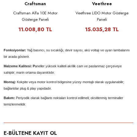
Craftsman
Veethree
Craftsman Alfa 10E Motor
Veethree LIDO Motor Gösterge
Gösterge Paneli
Paneli
11.008,80 TL
15.035,28 TL
Fonksiyonlar:
Yağ basıncı, su sıcaklığı, devir sayısı, akü voltajı ve uyarı lambalarını
bir arada gösterir.
Malzeme Kalitesi: P
aneller yüksek kaliteli akrilik cam ve paslanmaz çerçeveye
sahiptir; marin ortama dayanıklıdır.
Montaj:
Kokpite veya motor kontrol bölgesine yüzey montajlı olarak uygulanabilir;
bağlantılar plug & play yapıdadır.
Bakım:
Periyodik olarak bağlantı noktaları kontrol edilmeli; oksitlenmiş terminaller
temizlenmelidir.
E-BÜLTENE KAYIT OL