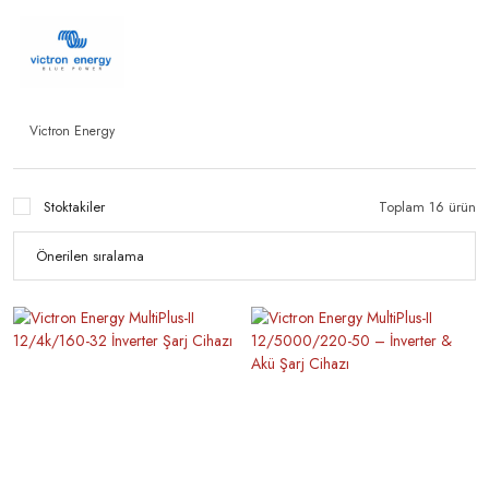
Şarj Regülatörleri
Tente
Şarap Dolabı
Tekne Jeneratörleri
Victron Energy
Stoktakiler
Toplam 16 ürün