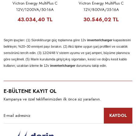
Victron Energy MultiPlus C
Victron Energy MultiPlus C
12V/1200VA/50-16A
12V/800VA/35-16A
43.034,40 TL
30.546,02 TL
Seçim ipuçları: (1) Sürekli/surge güç toplamına göre 12v
inverter/charger
kapasitesini
belirleyin; %20–30 emniyet payı bırakın. (2) Akü tipine uygun şarj profilleri ve sıcaklık
sensörünü tercih edin. (3) 12/24/48 V sistem uyumu ve şarj amperi, büyüme planınıza
göre seçilmeli. (5) Marin kurulumda giriş/çıkış sigortaları, kesici ve doğru kesit kablo
kullanın; uzaktan izleme ile 12v
inverter/charger
durumunu takip edin.
E-BÜLTENE KAYIT OL
Kampanya ve özel tekliflerimizden ilk önce siz yararlanın.
KAYDOL