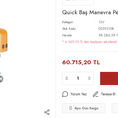
Quick Baş Manevra Pe
Kategori
12V
Stok Kodu
0239210B
Havale
58.286,59 TL
* 6.369,53 TL den başlayan taksitlerle!
60.715,20 TL
Yorum Yaz
Tavsiye Et
Aynı Gün Kargo