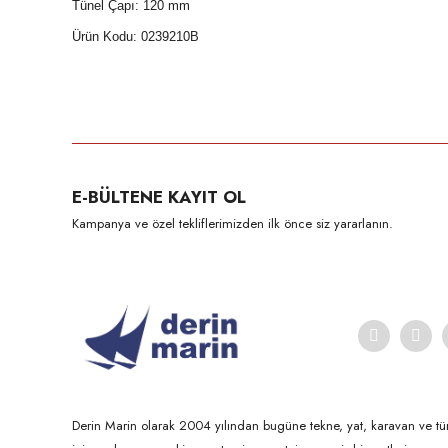
Tünel Çapı: 120 mm
Ürün Kodu: 0239210B
Bu ürünün fiyat bilgisi, resim, ürün açıklamalarında ve diğer konula
Görüş ve önerileriniz için teşekkür ederiz.
Ürün resmi kalitesiz, bozuk veya görüntülenemiyor.
E-BÜLTENE KAYIT OL
Ürün açıklamasında eksik bilgiler bulunuyor.
Kampanya ve özel tekliflerimizden ilk önce siz yararlanın.
Ürün bilgilerinde hatalar bulunuyor.
Ürün fiyatı diğer sitelerden daha pahalı.
Bu ürüne benzer farklı alternatifler olmalı.
Derin Marin olarak 2004 yılından bugüne tekne, yat, karavan ve tü