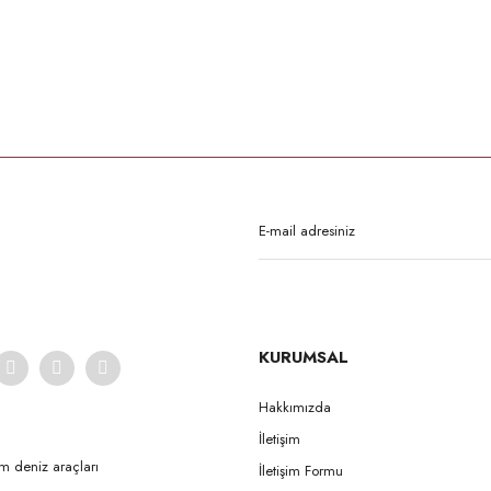
rda yetersiz gördüğünüz noktaları öneri formunu kullanarak tarafımıza iletebilirsi
Bu ürüne ilk yorumu siz yapın!
Yorum Yaz
KURUMSAL
Hakkımızda
İletişim
Gönder
m deniz araçları
İletişim Formu