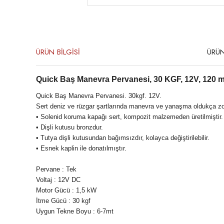
ÜRÜN BİLGİSİ
ÜRÜN
Quick Baş Manevra Pervanesi, 30 KGF, 12V, 120 
Quick Baş Manevra Pervanesi. 30kgf. 12V.
Sert deniz ve rüzgar şartlarında manevra ve yanaşma oldukça zorl
• Solenid koruma kapağı sert, kompozit malzemeden üretilmiştir.
• Dişli kutusu bronzdur.
• Tutya dişli kutusundan bağımsızdır, kolayca değiştirilebilir.
• Esnek kaplin ile donatılmıştır.
Pervane : Tek
Voltaj : 12V DC
Motor Gücü : 1,5 kW
İtme Gücü : 30 kgf
Uygun Tekne Boyu : 6-7mt