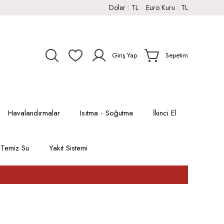
Dolar :
TL
Euro Kuru :
TL
Giriş Yap
Sepetim
Havalandırmalar
Isıtma - Soğutma
İkinci El
Temiz Su
Yakıt Sistemi