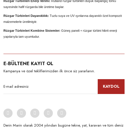
Rüzgar Türbinleri Enerji Verimi:
Rutland rüzgar türbinleri düşük başlangıç torku
sayesinde hafif rüzgarda bile üretime başlar.
Rüzgar Türbinleri Dayanıklılık:
Tuzlu suya ve UV ışınlarına dayanıklı özel kompozit
malzemelerle üretilmiştir.
Rüzgar Türbinleri Kombine Sistemler:
Güneş paneli + rüzgar türbini hibrit enerji
yapılarıyla tam uyumludur.
E-BÜLTENE KAYIT OL
Kampanya ve özel tekliflerimizden ilk önce siz yararlanın.
KAYDOL
Derin Marin olarak 2004 yılından bugüne tekne, yat, karavan ve tüm deniz