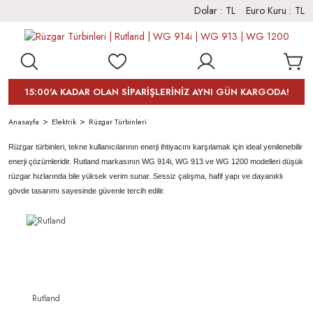
Dolar :
TL
Euro Kuru :
TL
15:00'A KADAR OLAN SİPARİŞLERİNİZ AYNI GÜN KARGODA!
Anasayfa
Elektrik
Rüzgar Türbinleri
Rüzgar türbinleri, tekne kullanıcılarının enerji ihtiyacını karşılamak için ideal yenilenebilir
enerji çözümleridir. Rutland markasının WG 914i, WG 913 ve WG 1200 modelleri düşük
rüzgar hızlarında bile yüksek verim sunar. Sessiz çalışma, hafif yapı ve dayanıklı
gövde tasarımı sayesinde güvenle tercih edilir.
Rutland