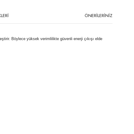
LERİ
ÖNERİLERİNİZ
tirir. Böylece yüksek verimlilikte güvenli enerji çıkışı elde
niz.