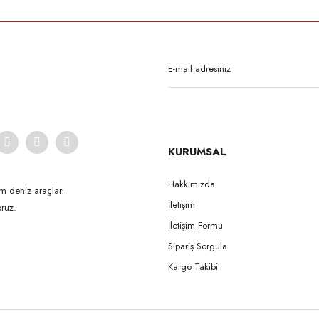
Bu ürüne ilk yorumu siz yapın!
Yorum Yaz
KURUMSAL
Hakkımızda
m deniz araçları
İletişim
ruz.
Gönder
İletişim Formu
Sipariş Sorgula
Kargo Takibi