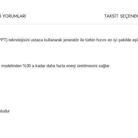
 YORUMLARI
TAKSİT SEÇENEK
eknolojisini ustaca kullanarak jeneratör ile türbin hızını en iyi şekilde eşleş
 modelinden %30 a kadar daha fazla enerji üretilmesini sağlar
mludur
rda yetersiz gördüğünüz noktaları öneri formunu kullanarak tarafımıza iletebilirsi