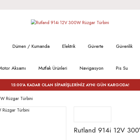
Dümen / Kumanda
Elektrik
Güverte
Güvenlik
Motor Aksamı
Mutfak Ürünleri
Navigasyon
Pis Su
15:00'A KADAR OLAN SİPARİŞLERİNİZ AYNI GÜN KARGODA!
0W Rüzgar Türbini
Rutland 914i 12V 300