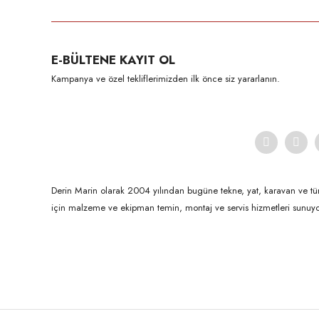
Görüş ve önerileriniz için teşekkür ederiz.
Ürün resmi kalitesiz, bozuk veya görüntülenemiyor.
E-BÜLTENE KAYIT OL
Ürün açıklamasında eksik bilgiler bulunuyor.
Kampanya ve özel tekliflerimizden ilk önce siz yararlanın.
Ürün bilgilerinde hatalar bulunuyor.
Ürün fiyatı diğer sitelerden daha pahalı.
Bu ürüne benzer farklı alternatifler olmalı.
Derin Marin olarak 2004 yılından bugüne tekne, yat, karavan ve tü
için malzeme ve ekipman temin, montaj ve servis hizmetleri sunuyo