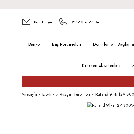
Bize Ulaşın
0252 316 27 04
Banyo
Baş Pervaneleri
Demirleme - Bağlama
Karavan Ekipmanları
Anasayfa
Elektrik
Rüzgar Türbinleri
Rutland 914i 12V 30