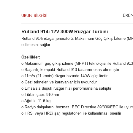
ÜRÜN BİLGİSİ
ÜRÜN
Rutland 914i 12V 300W Rüzgar Türbini
Rutland 914i rüzgar jeneratörü. Maksimum Güç Çıkış İzleme (MPPT) t
edilmesini sağlar.
Özellikler:
o Maksimum güç çıkış izleme (MPPT) teknolojisi ile Rutland 913
o Başarılı, kompakt Rutland 913 tasarımı esas alınmıştır
o 11m/s (21 knots) rüzgar hızında 140W güç üretir
o Gezi tekneleri ve karavanlar için uygundur
o Emsalsiz düşük rüzgar hızı performansına sahiptir
o Türbin çapı: 910mm
o Ağırlık: 11.6 kg
o Radyo dalgalarını bozmaz. EEC Directive 89/336/EEC ile uyu
o HRSi veya HRDi şarj regülatörleri ile kullanılması önerilir
Bu ürünün fiyat bilgisi, resim, ürün açıklamalarında ve diğer konula