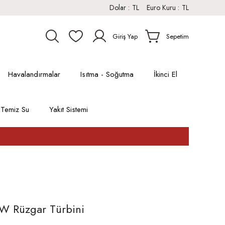
Dolar :
TL
Euro Kuru :
TL
Giriş Yap
Sepetim
Havalandırmalar
Isıtma - Soğutma
İkinci El
Temiz Su
Yakıt Sistemi
W Rüzgar Türbini