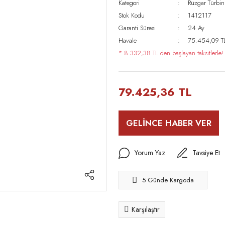
Kategori
Rüzgar Türbinl
Stok Kodu
1412117
Garanti Süresi
24 Ay
Havale
75.454,09 TL 
* 8.332,38 TL den başlayan taksitlerle!
79.425,36 TL
GELİNCE HABER VER
Yorum Yaz
Tavsiye Et
5 Günde Kargoda
Karşılaştır