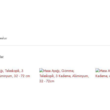
ealux
ler