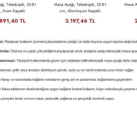
ğı, Teleskopik, 53-81
Masa Ayağı, Teleskopik, 53-81
Masa Ay
, Krom Kapaklı
cm, Alüminyum Kapaklı
.891,40 TL
2.197,46 TL
si:
Planlanan kullanım (yemek/çalışma/tekne yatağı) ve tabla boyuna uygun taşıma değerind
Stroke:
Oturma ve yatak yüksekliğini karşılayacak strok aralığına sahip teleskopik masa ayağ
kanizması:
Titreşimli kullanımlarda güven için vidalı/pim kilitli teleskopik masa ayağı daha stabi
lanmaz çelik veya anodize alüminyum gövde, tuzlu su ve nemli ortamda uzun ömür sağlar.
 flanşı ve tavan/tabla bağlantı noktalarını geniş pul ve paslanmaz bağlantılarla güçlendirin.
:
Masa tablasının ebat/kalınlığına uygun bağlantı braketi kullanın; köşe radiuslarıyla çarpma ri
yüzeyleri temiz ve kuru tutun; periyodik yağlama ve gevşeklik kontrolü yapın.