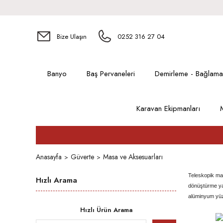
Bize Ulaşın
0252 316 27 04
Banyo
Baş Pervaneleri
Demirleme - Bağlama
Karavan Ekipmanları
Anasayfa
Güverte
Masa ve Aksesuarları
Teleskopik mas
Hızlı Arama
dönüştürme ya 
alüminyum yüz
Hızlı Ürün Arama