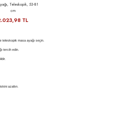
ağı, Teleskopik, 53-81
cm
2.023,98 TL
e teleskopik masa ayağı seçin.
ı tercih edin.
ldir.
skini azaltın.