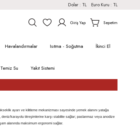
Dolar :
TL
Euro Kuru :
TL
Giriş Yap
Sepetim
Havalandırmalar
Isıtma - Soğutma
İkinci El
Temiz Su
Yakıt Sistemi
Yükseklik ayarı ve kilitleme mekanizması sayesinde yemek alanını yatağa
 deniz/karayolu titreşimlerine karşı stabilite sağlar; paslanmaz veya anodize
aşam alanında maksimum ergonomi sağlar.