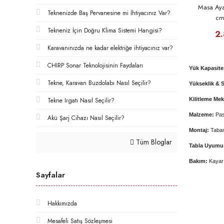
Masa Aya
Teknenizde Baş Pervanesine mi İhtiyacınız Var?
cm
Tekneniz İçin Doğru Klima Sistemi Hangisi?
2
Karavanınızda ne kadar elektriğe ihtiyacınız var?
CHIRP Sonar Teknolojisinin Faydaları
Yük Kapasite
Tekne, Karavan Buzdolabı Nasıl Seçilir?
Yükseklik & 
Kilitleme Me
Tekne Irgatı Nasıl Seçilir?
Malzeme:
Pas
Akü Şarj Cihazı Nasıl Seçilir?
Montaj:
Taban
Tüm Bloglar
Tabla Uyumu
Bakım:
Kayar 
Sayfalar
Hakkımızda
Mesafeli Satış Sözleşmesi