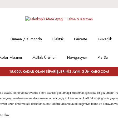
Dümen / Kumanda
Elektrik
Güverte
Güvenlik
Motor Aksamı
Mutfak Ürünleri
Navigasyon
Pis Su
15:00'A KADAR OLAN SİPARİŞLERİNİZ AYNI GÜN KARGODA!
a ayağı, tekne ve karavanda sınırlı alanları çok amaçlı kullanmak için ideal bir çözümdür. 
da çalışma–dinlenme modları arasında hızlı geçiş imkânı sunar. Hafif fakat rijit gövde yapısı,
eyler uzun ömür ve şık görünüm sunar. Doğru tabla ve ayak seçimiyle tekne ve karavan y