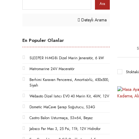
Ara
Detaylı Arama
En Populer Olanlar
S
SLEEPER H-MG8i Dizel Marin Jeneratör, 6 kW
Matromarine 24V Maceratör
Stoktaki
Berhimi Karavan Penceresi, Amortisörlü, 450x500,
Siyah
Webasto Dizel Isıtıcı EV0 40 Marin Kit, 4kW, 12V
Dometic MaCave Şarap Soğutucu, S24G
Castro Balon Usturmaça, 53×64, Beyaz
Jabsco Par Max 3, 25 Psi, 11lt, 12V Hidrofor