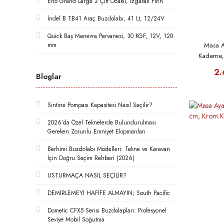
Eno Grand Large 2 Çift Ocaklı, Izgaralı Fırın
İndel B TB41 Araç Buzdolabı, 41 Lt, 12/24V
Quick Baş Manevra Pervanesi, 30 KGF, 12V, 120
mm
Masa A
Kademe,
2.
Bloglar
Sintine Pompası Kapasitesi Nasıl Seçilir?
2026’da Özel Teknelerde Bulundurulması
Gereken Zorunlu Emniyet Ekipmanları
Berhimi Buzdolabı Modelleri: Tekne ve Karavan
İçin Doğru Seçim Rehberi (2026)
USTURMAÇA NASIL SEÇİLİR?
DEMİRLEMEYİ HAFİFE ALMAYIN; South Pacific
Dometic CFX5 Serisi Buzdolapları: Profesyonel
Seviye Mobil Soğutma