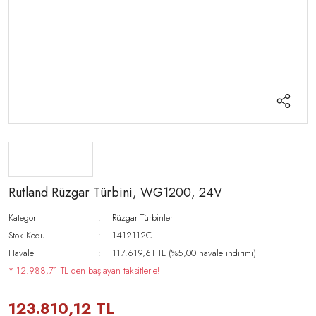
Rutland Rüzgar Türbini, WG1200, 24V
Kategori
Rüzgar Türbinleri
Stok Kodu
1412112C
Havale
117.619,61 TL (%5,00 havale indirimi)
* 12.988,71 TL den başlayan taksitlerle!
123.810,12 TL