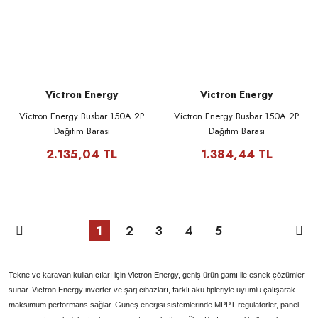
Victron Energy
Victron Energy
Victron Energy Busbar 150A 2P
Victron Energy Busbar 150A 2P
Dağıtım Barası
Dağıtım Barası
2.135,04 TL
1.384,44 TL
1
2
3
4
5
Tekne ve karavan kullanıcıları için Victron Energy, geniş ürün gamı ile esnek çözümler
sunar. Victron Energy inverter ve şarj cihazları, farklı akü tipleriyle uyumlu çalışarak
maksimum performans sağlar. Güneş enerjisi sistemlerinde MPPT regülatörler, panel