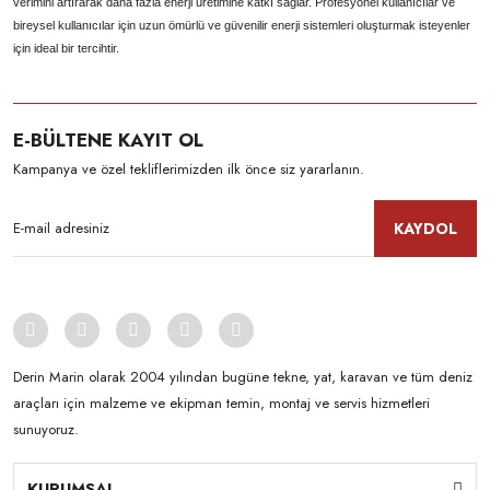
verimini artırarak daha fazla enerji üretimine katkı sağlar. Profesyonel kullanıcılar ve
bireysel kullanıcılar için uzun ömürlü ve güvenilir enerji sistemleri oluşturmak isteyenler
için ideal bir tercihtir.
E-BÜLTENE KAYIT OL
Kampanya ve özel tekliflerimizden ilk önce siz yararlanın.
KAYDOL
Derin Marin olarak 2004 yılından bugüne tekne, yat, karavan ve tüm deniz
araçları için malzeme ve ekipman temin, montaj ve servis hizmetleri
sunuyoruz.
KURUMSAL