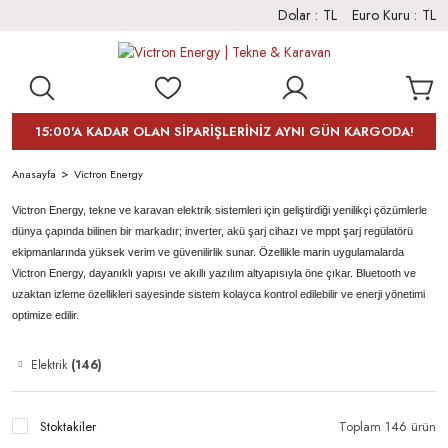
Dolar :
TL
Euro Kuru :
TL
15:00'A KADAR OLAN SİPARİŞLERİNİZ AYNI GÜN KARGODA!
Anasayfa
Victron Energy
Victron Energy, tekne ve karavan elektrik sistemleri için geliştirdiği yenilikçi çözümlerle
dünya çapında bilinen bir markadır; inverter, akü şarj cihazı ve mppt şarj regülatörü
ekipmanlarında yüksek verim ve güvenilirlik sunar. Özellikle marin uygulamalarda
Victron Energy, dayanıklı yapısı ve akıllı yazılım altyapısıyla öne çıkar. Bluetooth ve
uzaktan izleme özellikleri sayesinde sistem kolayca kontrol edilebilir ve enerji yönetimi
optimize edilir.
Elektrik
(146)
Stoktakiler
Toplam 146 ürün