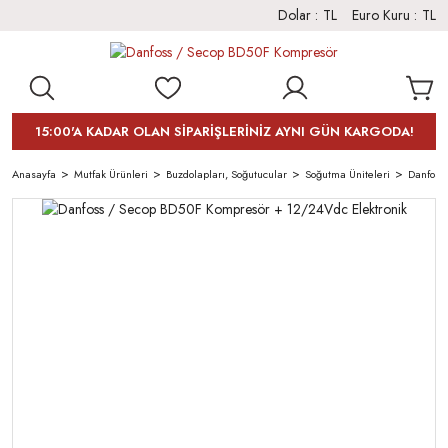
Dolar :
TL
Euro Kuru :
TL
15:00'A KADAR OLAN SİPARİŞLERİNİZ AYNI GÜN KARGODA!
Anasayfa
Mutfak Ürünleri
Buzdolapları, Soğutucular
Soğutma Üniteleri
Danfoss