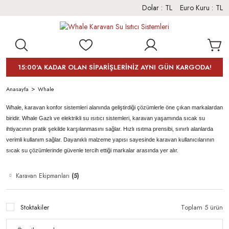
Dolar :
TL
Euro Kuru :
TL
15:00'A KADAR OLAN SİPARİŞLERİNİZ AYNI GÜN KARGODA!
Anasayfa
Whale
Whale, karavan konfor sistemleri alanında geliştirdiği çözümlerle öne çıkan markalardan
biridir. Whale Gazlı ve elektrikli su ısıtıcı sistemleri, karavan yaşamında sıcak su
ihtiyacının pratik şekilde karşılanmasını sağlar. Hızlı ısıtma prensibi, sınırlı alanlarda
verimli kullanım sağlar. Dayanıklı malzeme yapısı sayesinde karavan kullanıcılarının
sıcak su çözümlerinde güvenle tercih ettiği markalar arasında yer alır.
Karavan Ekipmanları
(5)
Stoktakiler
Toplam 5 ürün