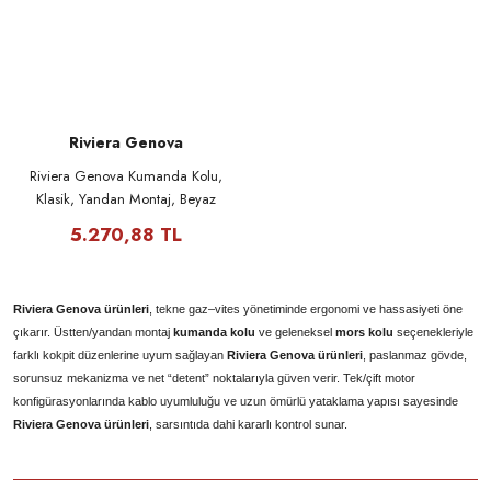
Riviera Genova
Riviera Genova Kumanda Kolu,
Klasik, Yandan Montaj, Beyaz
5.270,88 TL
Riviera Genova ürünleri
, tekne gaz–vites yönetiminde ergonomi ve hassasiyeti öne
çıkarır. Üstten/yandan montaj
kumanda kolu
ve geleneksel
mors kolu
seçenekleriyle
farklı kokpit düzenlerine uyum sağlayan
Riviera Genova ürünleri
, paslanmaz gövde,
sorunsuz mekanizma ve net “detent” noktalarıyla güven verir. Tek/çift motor
konfigürasyonlarında kablo uyumluluğu ve uzun ömürlü yataklama yapısı sayesinde
Riviera Genova ürünleri
, sarsıntıda dahi kararlı kontrol sunar.