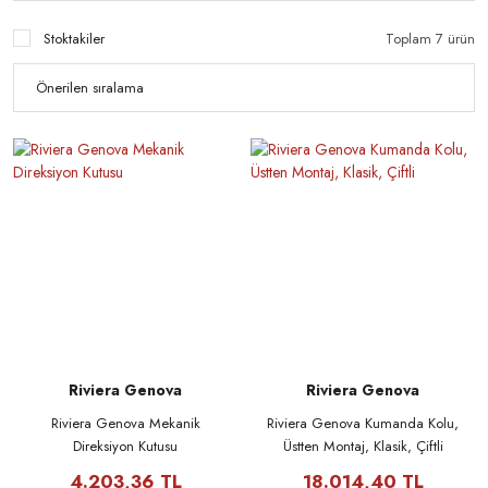
Stoktakiler
Toplam 7 ürün
Şarj Regülatörleri
Tente
Şarap Dolabı
Tekne Jeneratörleri
Riviera Genova
Riviera Genova
Riviera Genova Mekanik
Riviera Genova Kumanda Kolu,
Direksiyon Kutusu
Üstten Montaj, Klasik, Çiftli
4.203,36 TL
18.014,40 TL