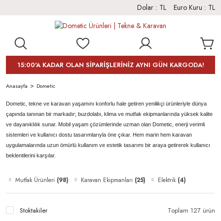
Dolar :
TL
Euro Kuru :
TL
15:00'A KADAR OLAN SİPARİŞLERİNİZ AYNI GÜN KARGODA!
Anasayfa
Dometic
Dometic, tekne ve karavan yaşamını konforlu hale getiren yenilikçi ürünleriyle dünya
çapında tanınan bir markadır; buzdolabı, klima ve mutfak ekipmanlarında yüksek kalite
ve dayanıklılık sunar. Mobil yaşam çözümlerinde uzman olan Dometic, enerji verimli
sistemleri ve kullanıcı dostu tasarımlarıyla öne çıkar. Hem marin hem karavan
uygulamalarında uzun ömürlü kullanım ve estetik tasarımı bir araya getirerek kullanıcı
beklentilerini karşılar.
Mutfak Ürünleri
(98)
Karavan Ekipmanları
(25)
Elektrik
(4)
Stoktakiler
Toplam 127 ürün