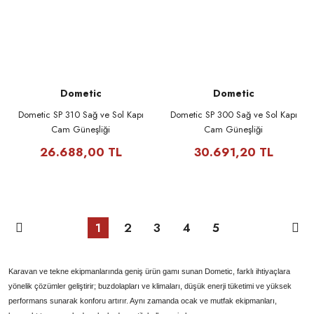
Dometic
Dometic
Dometic SP 310 Sağ ve Sol Kapı
Dometic SP 300 Sağ ve Sol Kapı
Cam Güneşliği
Cam Güneşliği
26.688,00 TL
30.691,20 TL
1
2
3
4
5
Karavan ve tekne ekipmanlarında geniş ürün gamı sunan Dometic, farklı ihtiyaçlara
yönelik çözümler geliştirir; buzdolapları ve klimaları, düşük enerji tüketimi ve yüksek
performans sunarak konforu artırır. Aynı zamanda ocak ve mutfak ekipmanları,