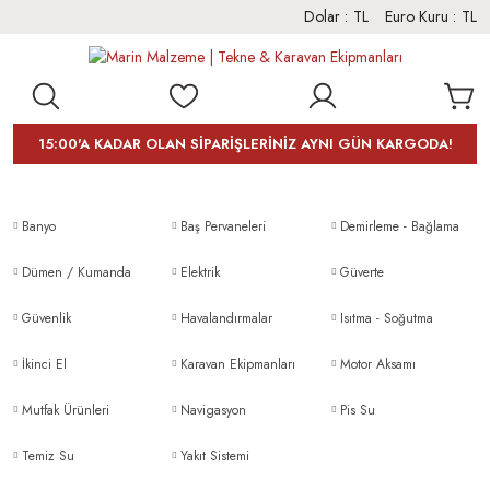
Dolar :
TL
Euro Kuru :
TL
15:00'A KADAR OLAN SİPARİŞLERİNİZ AYNI GÜN KARGODA!
Banyo
Baş Pervaneleri
Demirleme - Bağlama
Dümen / Kumanda
Elektrik
Güverte
Güvenlik
Havalandırmalar
Isıtma - Soğutma
İkinci El
Karavan Ekipmanları
Motor Aksamı
Mutfak Ürünleri
Navigasyon
Pis Su
Temiz Su
Yakıt Sistemi