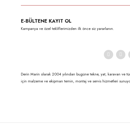
Ürün resmi kalitesiz, bozuk veya görüntülenemiyor.
E-BÜLTENE KAYIT OL
Ürün açıklamasında eksik bilgiler bulunuyor.
Kampanya ve özel tekliflerimizden ilk önce siz yararlanın.
Ürün bilgilerinde hatalar bulunuyor.
Ürün fiyatı diğer sitelerden daha pahalı.
Bu ürüne benzer farklı alternatifler olmalı.
Derin Marin olarak 2004 yılından bugüne tekne, yat, karavan ve tü
için malzeme ve ekipman temin, montaj ve servis hizmetleri sunuyo