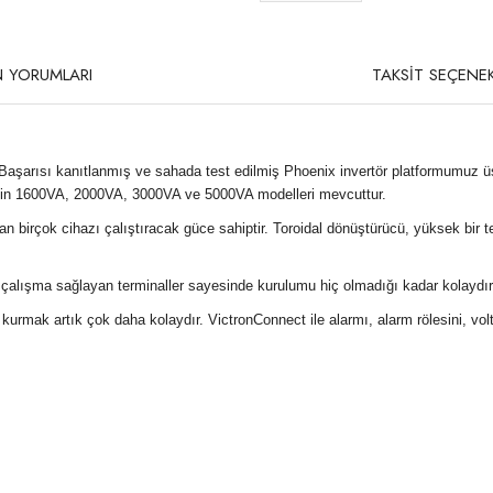
 YORUMLARI
TAKSİT SEÇENEK
ür. Başarısı kanıtlanmış ve sahada test edilmiş Phoenix invertör platformumuz 
çin 1600VA, 2000VA, 3000VA ve 5000VA modelleri mevcuttur.
n birçok cihazı çalıştıracak güce sahiptir. Toroidal dönüştürücü, yüksek bir 
ir çalışma sağlayan terminaller sayesinde kurulumu hiç olmadığı kadar kolaydır
rmak artık çok daha kolaydır. VictronConnect ile alarmı, alarm rölesini, volta