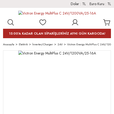
Dolar :
TL
Euro Kuru :
TL
15:00'A KADAR OLAN SİPARİŞLERİNİZ AYNI GÜN KARGODA!
Anasayfa
Elektrik
İnverter/Charger
24V
Victron Energy MultiPlus C 24V/1200