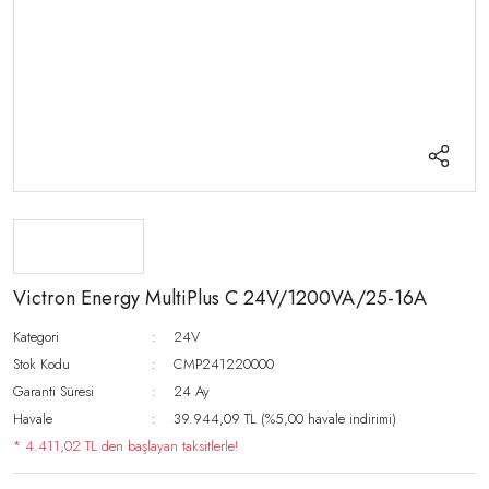
Victron Energy MultiPlus C 24V/1200VA/25-16A
Kategori
24V
Stok Kodu
CMP241220000
Garanti Süresi
24 Ay
Havale
39.944,09 TL (%5,00 havale indirimi)
* 4.411,02 TL den başlayan taksitlerle!