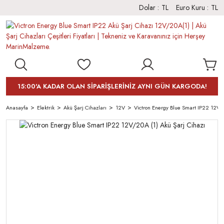
Dolar :
TL
Euro Kuru :
TL
15:00'A KADAR OLAN SİPARİŞLERİNİZ AYNI GÜN KARGODA!
Anasayfa
Elektrik
Akü Şarj Cihazları
12V
Victron Energy Blue Smart IP22 12V/2