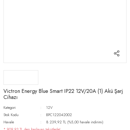
Victron Energy Blue Smart IP22 12V/20A (1) Akü Şarj
Cihazı
Kategori
12V
Stok Kodu
BPC122042002
Havale
8.239,92 TL (%5,00 havale indirimi)
* 909,93 TL den başlayan taksitlerle!