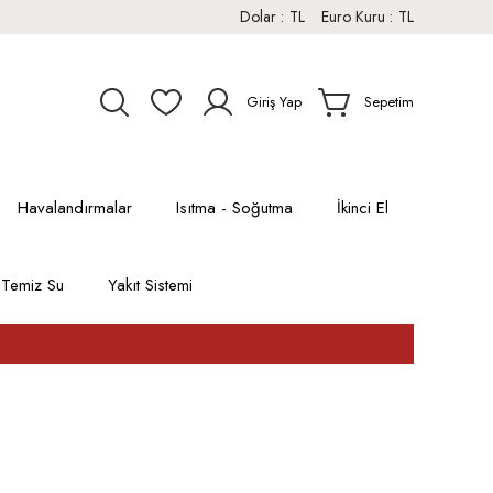
Dolar :
TL
Euro Kuru :
TL
Giriş Yap
Sepetim
Havalandırmalar
Isıtma - Soğutma
İkinci El
Temiz Su
Yakıt Sistemi