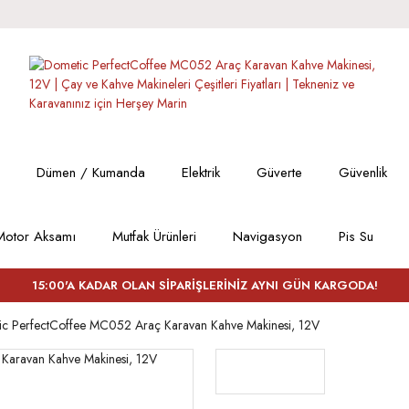
Dümen / Kumanda
Elektrik
Güverte
Güvenlik
Motor Aksamı
Mutfak Ürünleri
Navigasyon
Pis Su
15:00'A KADAR OLAN SİPARİŞLERİNİZ AYNI GÜN KARGODA!
c PerfectCoffee MC052 Araç Karavan Kahve Makinesi, 12V