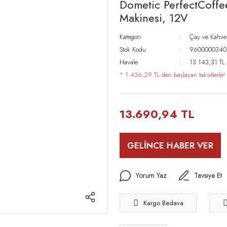
Dometic PerfectCoff
Makinesi, 12V
Kategori
Çay ve Kahve
Stok Kodu
9600000340
Havale
13.143,31 TL 
* 1.436,29 TL den başlayan taksitlerle!
13.690,94 TL
GELİNCE HABER VER
Yorum Yaz
Tavsiye Et
Kargo Bedava