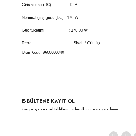
Giriş voltajı (DC) : 12 V
Nominal giriş gücü (DC) : 170 W
Güç tüketimi : 170.00 W
Renk : Siyah / Gümüş
Ürün Kodu: 9600000340
Bu ürünün fiyat bilgisi, resim, ürün açıklamalarında ve diğer konula
Görüş ve önerileriniz için teşekkür ederiz.
Ürün resmi kalitesiz, bozuk veya görüntülenemiyor.
E-BÜLTENE KAYIT OL
Ürün açıklamasında eksik bilgiler bulunuyor.
Kampanya ve özel tekliflerimizden ilk önce siz yararlanın.
Ürün bilgilerinde hatalar bulunuyor.
Ürün fiyatı diğer sitelerden daha pahalı.
Bu ürüne benzer farklı alternatifler olmalı.