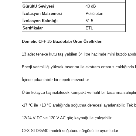
GürültÜ Seviyesi
40 dB
İzolasyon Malzemesi
Poliüretan
İzolasyon Kalınlığı
51.5
Sertifikalar
ETL
Dometic CFF 35 Buzdolabı Ürün Özellikleri
13 adet teneke kutu taşıyabilen 34 litre hacimde mini buzdolabıdır.
Enerji verimliliği yüksek tasarımı ile ekstrem ortam sıcaklığınd
İçinde çıkarılabilir bir sepeti mevcuttur.
Ürün kolayca taşınabilecek kompakt ve hafif bir tasarıma sahiptir
-17 °C ile +10 °C aralığında soğutma derecesi ayarlanabilir. Tek 
12/24 V DC ve 120 V AC güç kaynağı ile çalışabilir.
CFX SLD35/40 modeli soğutucu sürgüsü ile uyumludur.