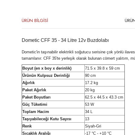
ÜRÜN BİLGİSİ
ÜRÜN
Dometic CFF 35 - 34 Litre 12v Buzdolabı
Dometic'in taşınabilir elektrikli soğutucu serisine çok yönlü ilaves
tamamlanır. CFF 35'te yerleşik olarak bulunan cömert yalıtım, 
Boyut (en x boy x derinlik)
71.5 x 39.8 x 59 cm
Ürünün Kulpsuz Derinliği
90 cm
Ağırlık
17.2 kg
Paket Ağırlık
20 kg
Paket Boyutları
62.5 x 44.5 x 43.3 cm
Güç Tüketimi
53 W
Toplam Hacim
34 L
Taşıyabileceği Kutu Sayısı
13
Renk
Siyah-Gri
Sıcaklık Aralığı
-17 °C - +10 °C