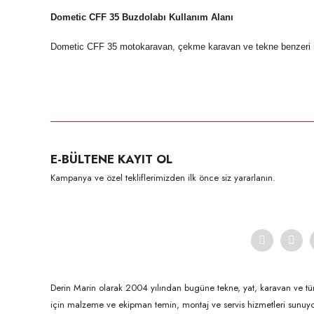
Dometic CFF 35 Buzdolabı Kullanım Alanı
Dometic CFF 35 motokaravan, çekme karavan ve tekne benzeri mob
Bu ürünün fiyat bilgisi, resim, ürün açıklamalarında ve diğer konula
Görüş ve önerileriniz için teşekkür ederiz.
Ürün resmi kalitesiz, bozuk veya görüntülenemiyor.
E-BÜLTENE KAYIT OL
Ürün açıklamasında eksik bilgiler bulunuyor.
Kampanya ve özel tekliflerimizden ilk önce siz yararlanın.
Ürün bilgilerinde hatalar bulunuyor.
Ürün fiyatı diğer sitelerden daha pahalı.
Bu ürüne benzer farklı alternatifler olmalı.
Derin Marin olarak 2004 yılından bugüne tekne, yat, karavan ve tü
için malzeme ve ekipman temin, montaj ve servis hizmetleri sunuyo