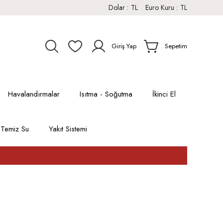
Dolar :
TL
Euro Kuru :
TL
Giriş Yap
Sepetim
Havalandırmalar
Isıtma - Soğutma
İkinci El
Temiz Su
Yakıt Sistemi