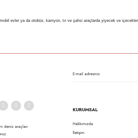
il evler ya da otobüs, kamyon, tır ve şahsi araçlarda yiyecek ve içecekleri
rda yetersiz gördüğünüz noktaları öneri formunu kullanarak tarafımıza iletebilirsi
Bu ürüne ilk yorumu siz yapın!
Yorum Yaz
KURUMSAL
Hakkımızda
m deniz araçları
İletişim
ruz.
Gönder