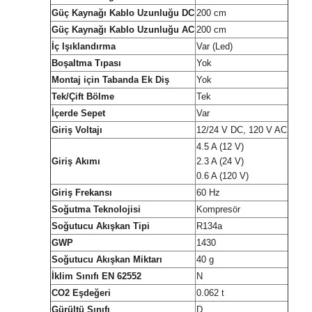
Güç Kaynağı Kablo Uzunluğu DC
200 cm
Güç Kaynağı Kablo Uzunluğu AC
200 cm
İç Işıklandırma
Var (Led)
Boşaltma Tıpası
Yok
Montaj için Tabanda Ek Diş
Yok
Tek/Çift Bölme
Tek
İçerde Sepet
Var
Giriş Voltajı
12/24 V DC, 120 V AC
4.5 A (12 V)
Giriş Akımı
2.3 A (24 V)
0.6 A (120 V)
Giriş Frekansı
60 Hz
Soğutma Teknolojisi
Kompresör
Soğutucu Akışkan Tipi
R134a
GWP
1430
Soğutucu Akışkan Miktarı
40 g
İklim Sınıfı EN 62552
N
CO2 Eşdeğeri
0.062 t
Gürültü Sınıfı
D