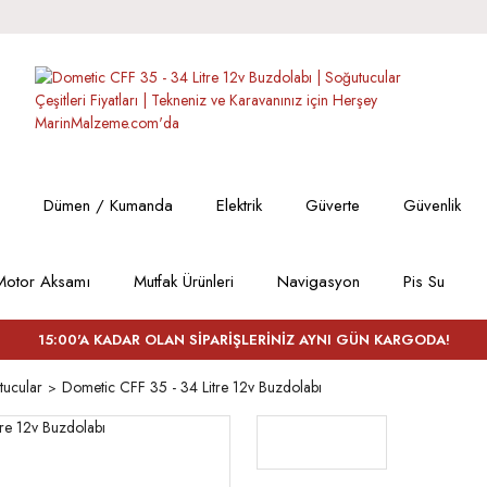
Dümen / Kumanda
Elektrik
Güverte
Güvenlik
Motor Aksamı
Mutfak Ürünleri
Navigasyon
Pis Su
15:00'A KADAR OLAN SİPARİŞLERİNİZ AYNI GÜN KARGODA!
tucular
Dometic CFF 35 - 34 Litre 12v Buzdolabı