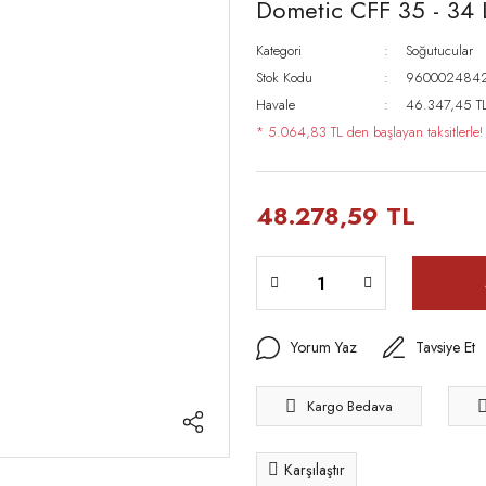
Dometic CFF 35 - 34 L
Kategori
Soğutucular
Stok Kodu
960002484
Havale
46.347,45 TL 
* 5.064,83 TL den başlayan taksitlerle!
48.278,59 TL
Yorum Yaz
Tavsiye Et
Kargo Bedava
Karşılaştır