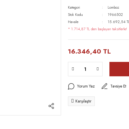
Kategori
Lomboz
Stok Kodu
1966502
Havale
15.692,54 TL 
* 1.714,87 TL den başlayan taksitlerle!
16.346,40 TL
Yorum Yaz
Tavsiye Et
Karşılaştır