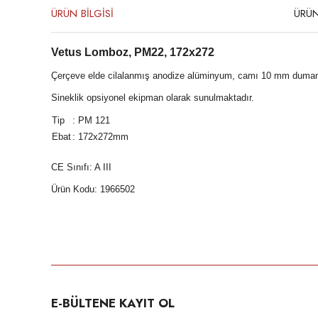
ÜRÜN BİLGİSİ
ÜRÜN
Vetus Lomboz, PM22, 172x272
Çerçeve elde cilalanmış anodize alüminyum, camı 10 mm duman re
Sineklik opsiyonel ekipman olarak sunulmaktadır.
Tip
: PM 121
Ebat
: 172x272mm
CE Sınıfı: A III
Ürün Kodu: 1966502
Bu ürünün fiyat bilgisi, resim, ürün açıklamalarında ve diğer konula
Görüş ve önerileriniz için teşekkür ederiz.
Ürün resmi kalitesiz, bozuk veya görüntülenemiyor.
E-BÜLTENE KAYIT OL
Ürün açıklamasında eksik bilgiler bulunuyor.