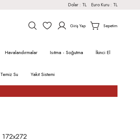
Dolar :
TL
Euro Kuru :
TL
Giriş Yap
Sepetim
Havalandırmalar
Isıtma - Soğutma
İkinci El
Temiz Su
Yakıt Sistemi
 172x272