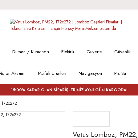
Dümen / Kumanda
Elektrik
Güverte
Güvenlik
Motor Aksamı
Mutfak Ürünleri
Navigasyon
Pis Su
15:00'A KADAR OLAN SİPARİŞLERİNİZ AYNI GÜN KARGODA!
, 172x272
Vetus Lomboz, PM22,