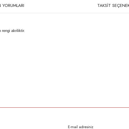
 YORUMLARI
TAKSİT SEÇENEK
ngi akriliktir.
rda yetersiz gördüğünüz noktaları öneri formunu kullanarak tarafımıza iletebilirsi
Bu ürüne ilk yorumu siz yapın!
Yorum Yaz