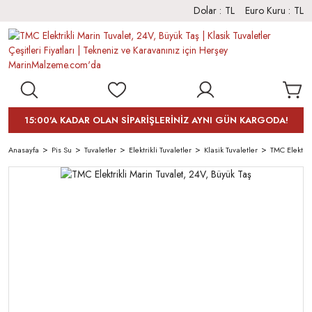
Dolar :
TL
Euro Kuru :
TL
15:00'A KADAR OLAN SİPARİŞLERİNİZ AYNI GÜN KARGODA!
Anasayfa
Pis Su
Tuvaletler
Elektrikli Tuvaletler
Klasik Tuvaletler
TMC Elektrik