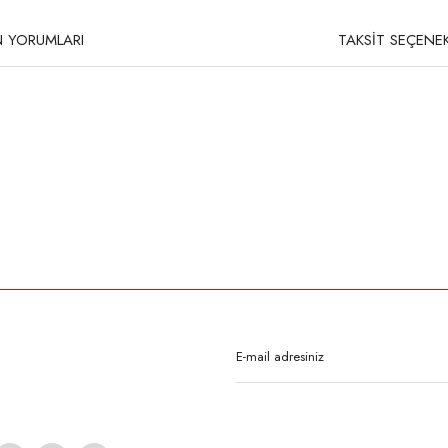
 YORUMLARI
TAKSİT SEÇENEK
Siyah
Montaj Derinliği: 38 mm
Montaj Ölçüsü: 160 mm
Dış Çapı: 215 mm
Cam Ç
rda yetersiz gördüğünüz noktaları öneri formunu kullanarak tarafımıza iletebilirsi
Bu ürüne ilk yorumu siz yapın!
Yorum Yaz