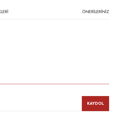
LERİ
ÖNERİLERİNİZ
apı: 130 mm
niz.
KAYDOL