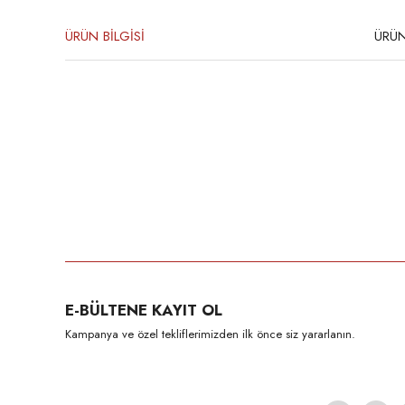
ÜRÜN BİLGİSİ
ÜRÜN
Sealux ABS Lomboz İçten Montaj – Yuvarlak
Renk: 
Bu ürünün fiyat bilgisi, resim, ürün açıklamalarında ve diğer konula
Görüş ve önerileriniz için teşekkür ederiz.
Ürün resmi kalitesiz, bozuk veya görüntülenemiyor.
E-BÜLTENE KAYIT OL
Ürün açıklamasında eksik bilgiler bulunuyor.
Kampanya ve özel tekliflerimizden ilk önce siz yararlanın.
Ürün bilgilerinde hatalar bulunuyor.
Ürün fiyatı diğer sitelerden daha pahalı.
Bu ürüne benzer farklı alternatifler olmalı.