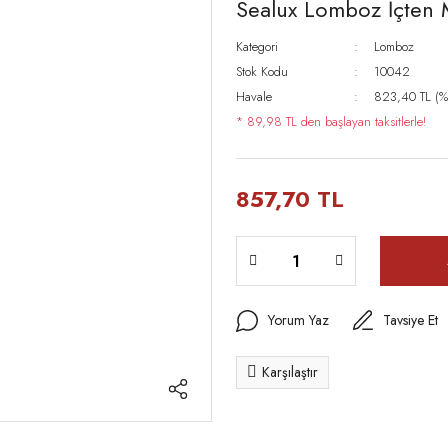
Sealux Lomboz İçten 
Kategori
Lomboz
Stok Kodu
10042
Havale
823,40 TL (%4
* 89,98 TL den başlayan taksitlerle!
857,70 TL
Yorum Yaz
Tavsiye Et
Karşılaştır