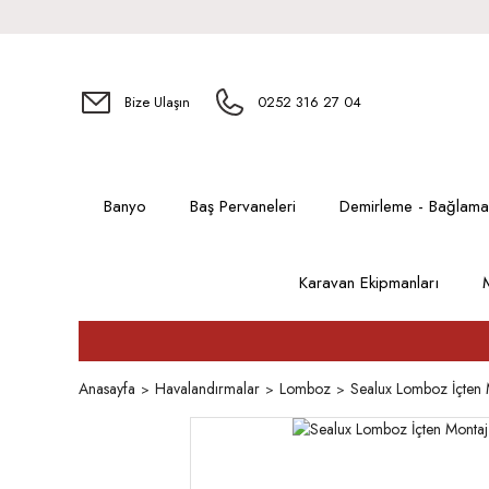
Bize Ulaşın
0252 316 27 04
Banyo
Baş Pervaneleri
Demirleme - Bağlama
Karavan Ekipmanları
Anasayfa
Havalandırmalar
Lomboz
Sealux Lomboz İçten