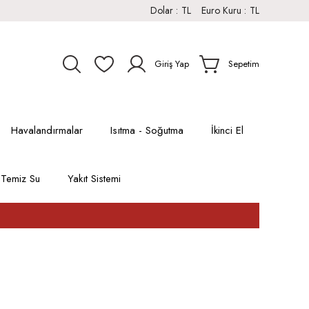
Dolar :
TL
Euro Kuru :
TL
Giriş Yap
Sepetim
Havalandırmalar
Isıtma - Soğutma
İkinci El
Temiz Su
Yakıt Sistemi