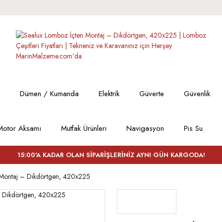
Dümen / Kumanda
Elektrik
Güverte
Güvenlik
Motor Aksamı
Mutfak Ürünleri
Navigasyon
Pis Su
15:00'A KADAR OLAN SİPARİŞLERİNİZ AYNI GÜN KARGODA!
 Montaj – Dikdörtgen, 420x225