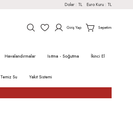
Dolar :
TL
Euro Kuru :
TL
Giriş Yap
Sepetim
Havalandırmalar
Isıtma - Soğutma
İkinci El
Temiz Su
Yakıt Sistemi