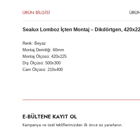
ÜRÜN BİLGİSİ
ÜRÜN
Sealux Lomboz İçten Montaj – Dikdörtgen, 420x2
Renk: Beyaz
Montaj Derinliği: 60mm
Montaj Ölçüsü: 420x225
Dış Ölçüsü: 500x300
Cam Ölçüsü: 210x400
Bu ürünün fiyat bilgisi, resim, ürün açıklamalarında ve diğer konula
Görüş ve önerileriniz için teşekkür ederiz.
Ürün resmi kalitesiz, bozuk veya görüntülenemiyor.
E-BÜLTENE KAYIT OL
Ürün açıklamasında eksik bilgiler bulunuyor.
Kampanya ve özel tekliflerimizden ilk önce siz yararlanın.
Ürün bilgilerinde hatalar bulunuyor.
Ürün fiyatı diğer sitelerden daha pahalı.