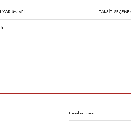
 YORUMLARI
TAKSİT SEÇENEK
25
rda yetersiz gördüğünüz noktaları öneri formunu kullanarak tarafımıza iletebilirsi
Bu ürüne ilk yorumu siz yapın!
Yorum Yaz