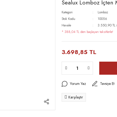
Sealux Lomboz İçten 
Kategori
Lomboz
Stok Kodu
10056
Havale
3.550,90 TL (
* 388,04 TL den başlayan taksitlerle!
3.698,85 TL
Yorum Yaz
Tavsiye Et
Karşılaştır