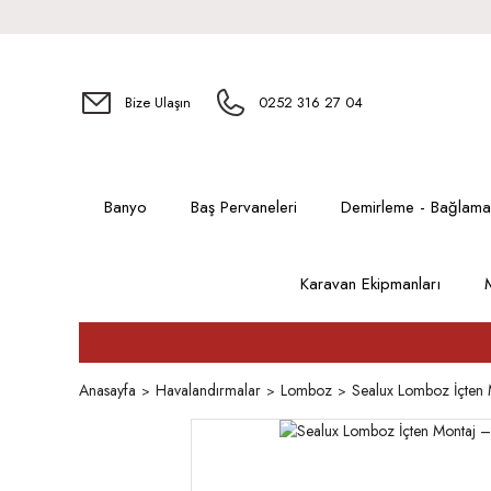
Bize Ulaşın
0252 316 27 04
Banyo
Baş Pervaneleri
Demirleme - Bağlama
Karavan Ekipmanları
Anasayfa
Havalandırmalar
Lomboz
Sealux Lomboz İçten