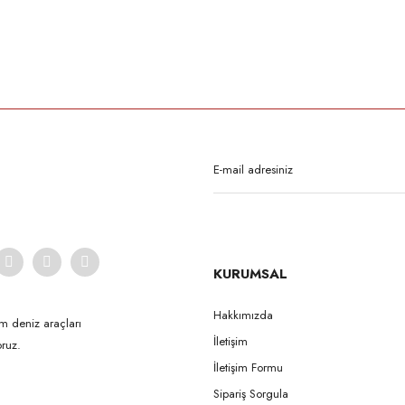
rda yetersiz gördüğünüz noktaları öneri formunu kullanarak tarafımıza iletebilirsi
Bu ürüne ilk yorumu siz yapın!
Yorum Yaz
KURUMSAL
Hakkımızda
m deniz araçları
İletişim
ruz.
Gönder
İletişim Formu
Sipariş Sorgula