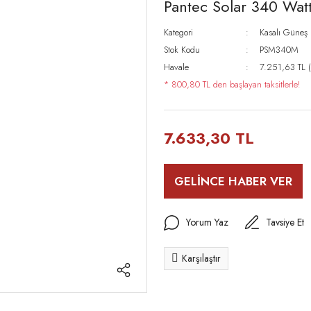
Pantec Solar 340 Wat
Kategori
Kasalı Güneş 
Stok Kodu
PSM340M
Havale
7.251,63 TL (
* 800,80 TL den başlayan taksitlerle!
7.633,30 TL
GELİNCE HABER VER
Yorum Yaz
Tavsiye Et
Karşılaştır