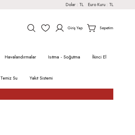
Dolar :
TL
Euro Kuru :
TL
Giriş Yap
Sepetim
Havalandırmalar
Isıtma - Soğutma
İkinci El
Temiz Su
Yakıt Sistemi