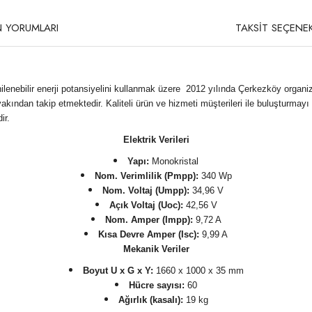
 YORUMLARI
TAKSİT SEÇENEK
nilenebilir enerji potansiyelini kullanmak üzere 2012 yılında Çerkezköy organ
 yakından takip etmektedir. Kaliteli ürün ve hizmeti müşterileri ile buluşturm
ir.
Elektrik Verileri
Yapı:
Monokristal
Nom. Verimlilik (Pmpp):
340 Wp
Nom. Voltaj (Umpp):
34,96 V
Açık Voltaj (Uoc):
42,56 V
Nom. Amper (Impp):
9,72 A
Kısa Devre Amper (Isc):
9,99 A
Mekanik Veriler
Boyut U x G x Y:
1660 x 1000 x 35 mm
Hücre sayısı:
60
Ağırlık (kasalı):
19 kg