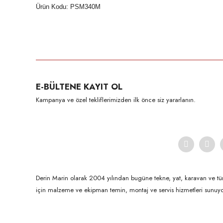
Ürün Kodu: PSM340M
Bu ürünün fiyat bilgisi, resim, ürün açıklamalarında ve diğer konula
Görüş ve önerileriniz için teşekkür ederiz.
Ürün resmi kalitesiz, bozuk veya görüntülenemiyor.
E-BÜLTENE KAYIT OL
Ürün açıklamasında eksik bilgiler bulunuyor.
Kampanya ve özel tekliflerimizden ilk önce siz yararlanın.
Ürün bilgilerinde hatalar bulunuyor.
Ürün fiyatı diğer sitelerden daha pahalı.
Bu ürüne benzer farklı alternatifler olmalı.
Derin Marin olarak 2004 yılından bugüne tekne, yat, karavan ve tü
için malzeme ve ekipman temin, montaj ve servis hizmetleri sunuyo