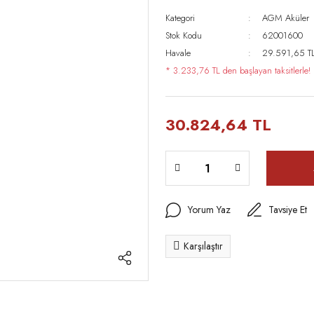
Kategori
AGM Aküler
Stok Kodu
62001600
Havale
29.591,65 TL 
* 3.233,76 TL den başlayan taksitlerle!
30.824,64 TL
Yorum Yaz
Tavsiye Et
Karşılaştır