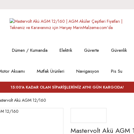
Dümen / Kumanda
Elektrik
Güverte
Güvenlik
Motor Aksamı
Mutfak Ürünleri
Navigasyon
Pis Su
15:00'A KADAR OLAN SİPARİŞLERİNİZ AYNI GÜN KARGODA!
stervolt Akü AGM 12/160
Mastervolt Akü AGM 