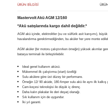
ÜRÜN BİLGİSİ
ÜRÜN
Mastervolt Akü AGM 12/160
*Akü satışlarında kargo dahil değildir.*
AGM akü içinde, elektrolitler (su ve sülfürik asit karışımı), büy
havalandırma gerektirmediğinden, bu aküler her yere monte edilebi
AGM aküler (bir motoru çalıştırırken örneğin) yüksek akımlar gerekt
batarya terminali ile birleştirilebilir.
Ideal genel kullanım aküsü.
Mükemmel ilk çalıştırma (start) özelliği
Sulu akülere göre üst düzey bir performans.
Örneğin 12/ 90 aküde, 180 Amper sulu akü ile aynı ilk kalkış 
Cam-keçesi teknolojisi ile düşük iç direnç.
Daha kalın plakalar ile deri deşarj olanağı.
Sık kullanım için de uygundur.
İki yıl garanti.