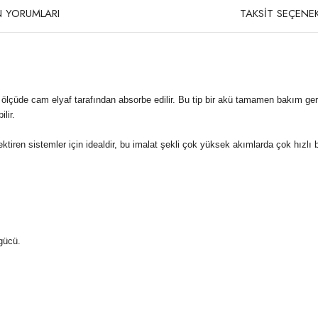
 YORUMLARI
TAKSİT SEÇENEK
ük ölçüde cam elyaf tarafından absorbe edilir. Bu tip bir akü tamamen bakım g
lir.
iren sistemler için idealdir, bu imalat şekli çok yüksek akımlarda çok hızlı bir
gücü.