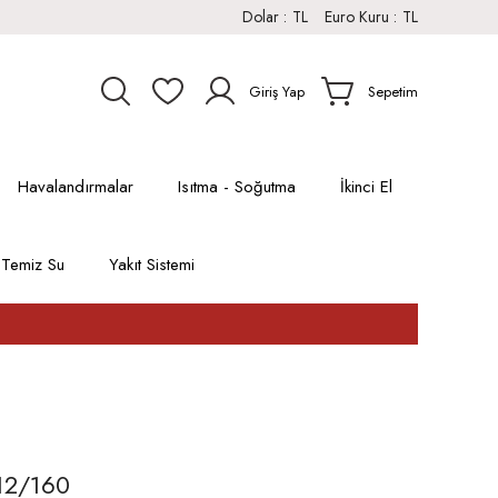
Dolar :
TL
Euro Kuru :
TL
Giriş Yap
Sepetim
Havalandırmalar
Isıtma - Soğutma
İkinci El
Temiz Su
Yakıt Sistemi
12/160