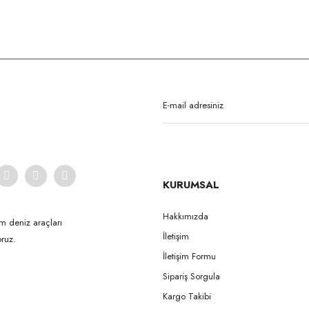
rda yetersiz gördüğünüz noktaları öneri formunu kullanarak tarafımıza iletebilirsi
Bu ürüne ilk yorumu siz yapın!
Yorum Yaz
KURUMSAL
Hakkımızda
m deniz araçları
İletişim
ruz.
Gönder
İletişim Formu
Sipariş Sorgula
Kargo Takibi