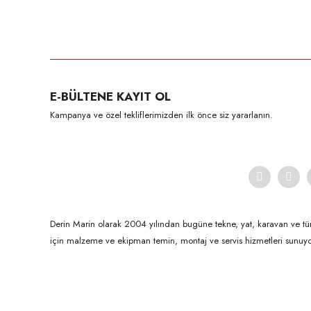
Bu ürünün fiyat bilgisi, resim, ürün açıklamalarında ve diğer konula
Görüş ve önerileriniz için teşekkür ederiz.
Ürün resmi kalitesiz, bozuk veya görüntülenemiyor.
E-BÜLTENE KAYIT OL
Ürün açıklamasında eksik bilgiler bulunuyor.
Kampanya ve özel tekliflerimizden ilk önce siz yararlanın.
Ürün bilgilerinde hatalar bulunuyor.
Ürün fiyatı diğer sitelerden daha pahalı.
Bu ürüne benzer farklı alternatifler olmalı.
Derin Marin olarak 2004 yılından bugüne tekne, yat, karavan ve tü
için malzeme ve ekipman temin, montaj ve servis hizmetleri sunuyo