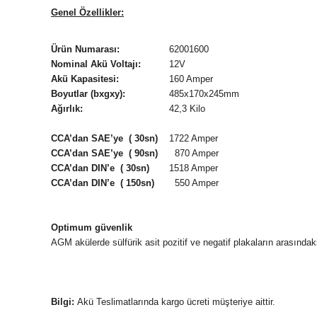
Genel Özellikler:
Ürün Numarası:
62001600
Nominal Akü Voltajı:
12V
Akü Kapasitesi:
160 Amper
Boyutlar (bxgxy):
485x170x245mm
Ağırlık:
42,3 Kilo
CCA’dan SAE’ye ( 30sn)
1722 Amper
CCA’dan SAE’ye ( 90sn)
870 Amper
CCA’dan DIN’e ( 30sn)
1518 Amper
CCA’dan DIN’e ( 150sn)
550 Amper
Optimum güvenlik
AGM akülerde sülfürik asit pozitif ve negatif plakaların arasınd
Bilgi:
Akü Teslimatlarında kargo ücreti müşteriye aittir.