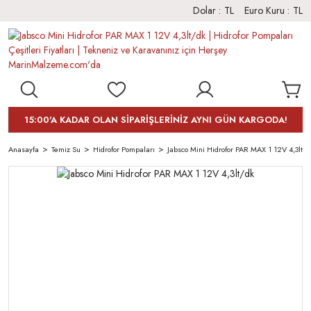
Dolar :
TL
Euro Kuru :
TL
15:00'A KADAR OLAN SİPARİŞLERİNİZ AYNI GÜN KARGODA!
Anasayfa
Temiz Su
Hidrofor Pompaları
Jabsco Mini Hidrofor PAR MAX 1 12V 4,3lt/