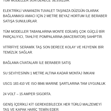
TÜM MODELLER SON DERECE SESSİZDİR.
ELEKTRİKLİ VANANIZIN TUVALET TAŞINIZA DÜZGÜN OLARAK
BAĞLANMASI AMACI İÇİN 2 METRE BEYAZ HORTUM İLE BERABER
SATIŞA SUNULURLAR.
TÜM MODELLER TABANLARINA MONTE EDİLMİŞ ÇOK GÜÇLÜ BİR
PARÇALIYICI, TAHLİYE POMPALARINA (MACERATOR) SAHİPTİR.
VİTRİFİYE SERAMİK TAŞ SON DERECE KOLAY VE HİJYENİK BİR
TEMİZLİK SAĞLAR.
BAĞLAMA CİVATALARI İLE BERABER SATIŞ
SU SEVİYESİNİN 1 METRE ALTINA KADAR MONTAJ İMKANI
USCG 183.410 VE ISO 8846 MARINE ŞARTLARINA TAM UYGUNLUK
24 VOLT – 15 AMPER SİGORTA.
GENİŞ İÇERİKLİ KİT GEREKEBİLECEK HER TÜRLÜ MALZEMEYİ
TAŞ VE KAPAK HARİÇ TEMİN EDER.