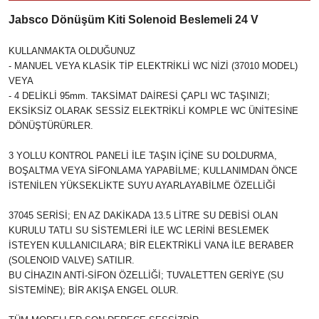
Jabsco Dönüşüm Kiti Solenoid Beslemeli 24 V
KULLANMAKTA OLDUĞUNUZ
- MANUEL VEYA KLASİK TİP ELEKTRİKLİ WC NİZİ (37010 MODEL)
VEYA
- 4 DELİKLİ 95mm. TAKSİMAT DAİRESİ ÇAPLI WC TAŞINIZI;
EKSİKSİZ OLARAK SESSİZ ELEKTRİKLİ KOMPLE WC ÜNİTESİNE
DÖNÜŞTÜRÜRLER.
3 YOLLU KONTROL PANELİ İLE TAŞIN İÇİNE SU DOLDURMA,
BOŞALTMA VEYA SİFONLAMA YAPABİLME; KULLANIMDAN ÖNCE
İSTENİLEN YÜKSEKLİKTE SUYU AYARLAYABİLME ÖZELLİĞİ
37045 SERİSİ; EN AZ DAKİKADA 13.5 LİTRE SU DEBİSİ OLAN
KURULU TATLI SU SİSTEMLERİ İLE WC LERİNİ BESLEMEK
İSTEYEN KULLANICILARA; BİR ELEKTRİKLİ VANA İLE BERABER
(SOLENOID VALVE) SATILIR.
BU CİHAZIN ANTİ-SİFON ÖZELLİĞİ; TUVALETTEN GERİYE (SU
SİSTEMİNE); BİR AKIŞA ENGEL OLUR.