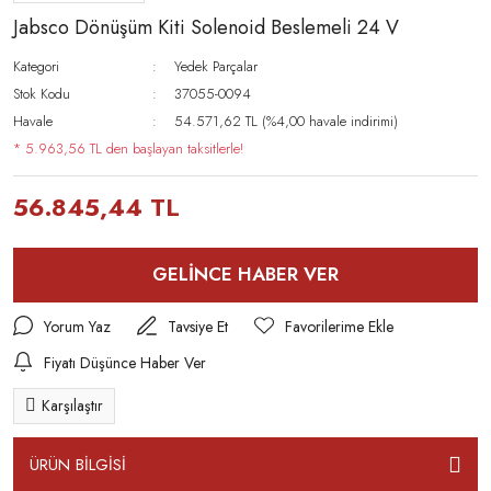
Jabsco Dönüşüm Kiti Solenoid Beslemeli 24 V
Kategori
Yedek Parçalar
Stok Kodu
37055-0094
Havale
54.571,62 TL (%4,00 havale indirimi)
* 5.963,56 TL den başlayan taksitlerle!
56.845,44 TL
GELİNCE HABER VER
Yorum Yaz
Tavsiye Et
Fiyatı Düşünce Haber Ver
Karşılaştır
ÜRÜN BİLGİSİ