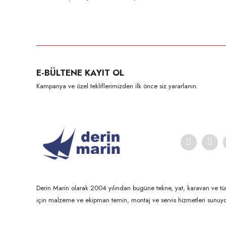
Bu ürünün fiyat bilgisi, resim, ürün açıklamalarında ve diğer konula
Görüş ve önerileriniz için teşekkür ederiz.
Ürün resmi kalitesiz, bozuk veya görüntülenemiyor.
E-BÜLTENE KAYIT OL
Ürün açıklamasında eksik bilgiler bulunuyor.
Kampanya ve özel tekliflerimizden ilk önce siz yararlanın.
Ürün bilgilerinde hatalar bulunuyor.
Ürün fiyatı diğer sitelerden daha pahalı.
Bu ürüne benzer farklı alternatifler olmalı.
Derin Marin olarak 2004 yılından bugüne tekne, yat, karavan ve tü
için malzeme ve ekipman temin, montaj ve servis hizmetleri sunuyo