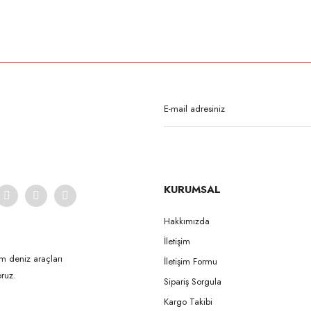
rda yetersiz gördüğünüz noktaları öneri formunu kullanarak tarafımıza iletebilirsi
Bu ürüne ilk yorumu siz yapın!
Yorum Yaz
KURUMSAL
Hakkımızda
İletişim
Gönder
m deniz araçları
İletişim Formu
ruz.
Sipariş Sorgula
Kargo Takibi