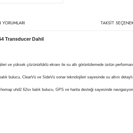
 YORUMLARI
TAKSİT SEÇENEK
4 Transducer Dahil
ileri ve yüksek çözünürlüklü ekranı ile su altı görüntülemede üstün perfor
lık bulucu, ClearVü ve SideVü sonar teknolojileri sayesinde su altını detaylı
 echomap uhd2 62sv balık bulucu, GPS ve harita desteği sayesinde navigasyon 