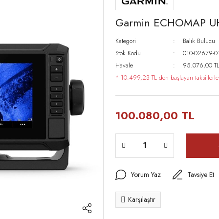
Garmin ECHOMAP UHD
Kategori
Balık Bulucu
Stok Kodu
010-02679-0
Havale
95.076,00 TL 
* 10.499,23 TL den başlayan taksitlerle
100.080,00 TL
Yorum Yaz
Tavsiye Et
Karşılaştır