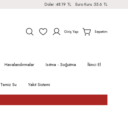
Dolar :
48.19
TL
Euro Kuru :
55.6
TL
Giriş Yap
Sepetim
Havalandırmalar
Isıtma - Soğutma
İkinci El
Temiz Su
Yakıt Sistemi