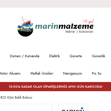
Dümen / Kumanda
Elektrik
Güverte
Güvenlik
Motor Aksamı
Mutfak Ürünleri
Navigasyon
Pis Su
15:00'A KADAR OLAN SİPARİŞLERİNİZ AYNI GÜN KARGODA!
2 62sv Balık Bulucu