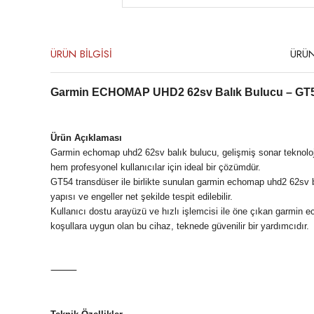
ÜRÜN BİLGİSİ
ÜRÜN
Garmin ECHOMAP UHD2 62sv Balık Bulucu – GT5
Ürün Açıklaması
Garmin echomap uhd2 62sv balık bulucu, gelişmiş sonar teknoloj
hem profesyonel kullanıcılar için ideal bir çözümdür.
GT54 transdüser ile birlikte sunulan garmin echomap uhd2 62sv ba
yapısı ve engeller net şekilde tespit edilebilir.
Kullanıcı dostu arayüzü ve hızlı işlemcisi ile öne çıkan garmin
koşullara uygun olan bu cihaz, teknede güvenilir bir yardımcıdır.
⸻