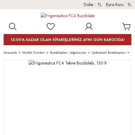
Dolar :
TL
Euro Kuru :
TL
15:00'A KADAR OLAN SİPARİŞLERİNİZ AYNI GÜN KARGODA!
Anasayfa
Mutfak Ürünleri
Buzdolapları, Soğutucular
Çekmeceli Buzdolapları
Fr