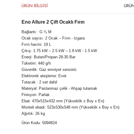
ÜRÜN BİLGİSİ
ÜRÜN
Eno Allure 2 Çift Ocaklı Fırın
Bağlantı: G ¼ M
Ocak sayısı: 2 Ocak – Fırın - Izgara
Fırın hacmi: 19 L
Çıkış: 1.75 kW – 2.5 kW – 1.8 kW - 1.5 kW
Enerji: Butan/Propan 28-30 Bar
Tüketim: 440 g/h
Güvenlik: Gaz emniyet sensörü
Elektronik ateşleme: Evet
Tutacak : 2 set dahil
Materyal: Paslanmaz çelik - Ahşap tutamak
Finisyon: Parlak
Ebat: 470x515x432 mm (Yükseklik x Boy x En)
Monteli ebadı: 523x530x548 mm (Yükseklik x Boy x En)
Ağırlık: 26 kg
Ürün Kodu: 5094824