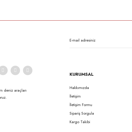
rda yetersiz gördüğünüz noktaları öneri formunu kullanarak tarafımıza iletebilirsi
Bu ürüne ilk yorumu siz yapın!
Yorum Yaz
KURUMSAL
Hakkımızda
m deniz araçları
İletişim
ruz.
Gönder
İletişim Formu
Sipariş Sorgula
Kargo Takibi