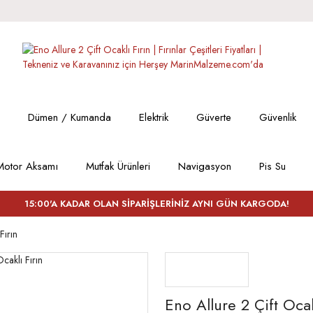
Dümen / Kumanda
Elektrik
Güverte
Güvenlik
Motor Aksamı
Mutfak Ürünleri
Navigasyon
Pis Su
15:00'A KADAR OLAN SİPARİŞLERİNİZ AYNI GÜN KARGODA!
Fırın
Eno Allure 2 Çift Ocak