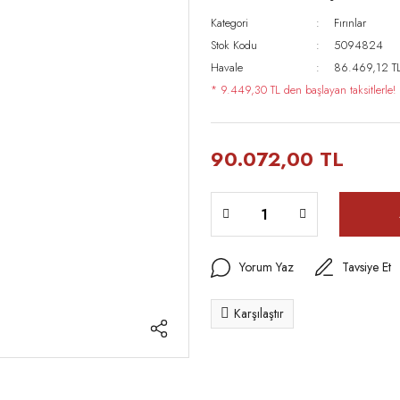
Kategori
Fırınlar
Stok Kodu
5094824
Havale
86.469,12 TL 
* 9.449,30 TL den başlayan taksitlerle!
90.072,00 TL
Yorum Yaz
Tavsiye Et
Karşılaştır