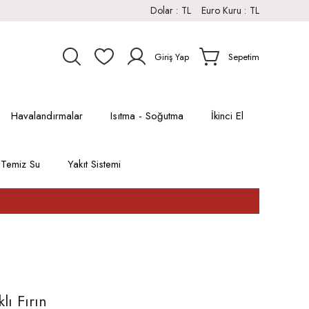
Dolar :
TL
Euro Kuru :
TL
Giriş Yap
Sepetim
Havalandırmalar
Isıtma - Soğutma
İkinci El
Temiz Su
Yakıt Sistemi
lı Fırın