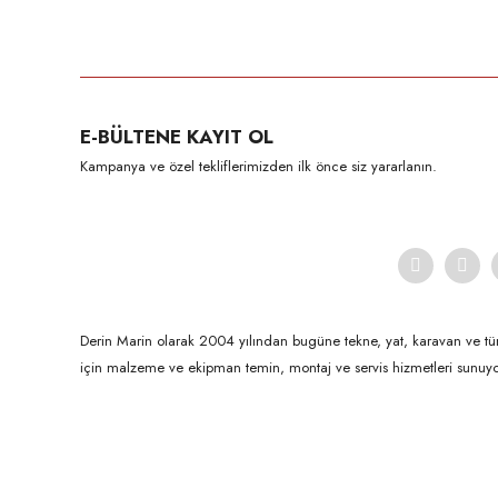
Bu ürünün fiyat bilgisi, resim, ürün açıklamalarında ve diğer konula
Görüş ve önerileriniz için teşekkür ederiz.
Ürün resmi kalitesiz, bozuk veya görüntülenemiyor.
E-BÜLTENE KAYIT OL
Ürün açıklamasında eksik bilgiler bulunuyor.
Kampanya ve özel tekliflerimizden ilk önce siz yararlanın.
Ürün bilgilerinde hatalar bulunuyor.
Ürün fiyatı diğer sitelerden daha pahalı.
Bu ürüne benzer farklı alternatifler olmalı.
Derin Marin olarak 2004 yılından bugüne tekne, yat, karavan ve tü
için malzeme ve ekipman temin, montaj ve servis hizmetleri sunuyo