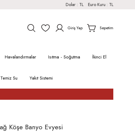
Dolar :
TL
Euro Kuru :
TL
Giriş Yap
Sepetim
Havalandırmalar
Isıtma - Soğutma
İkinci El
Temiz Su
Yakıt Sistemi
ağ Köşe Banyo Evyesi