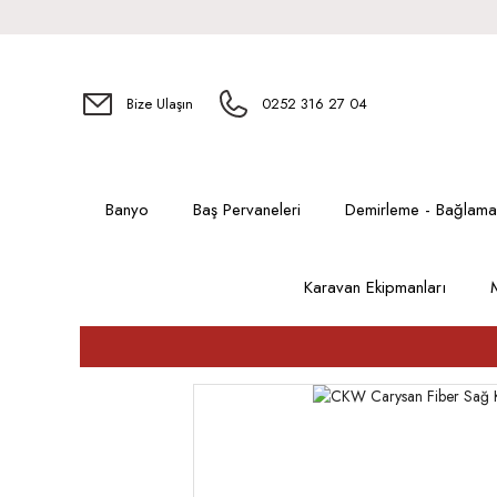
Bize Ulaşın
0252 316 27 04
Banyo
Baş Pervaneleri
Demirleme - Bağlama
Karavan Ekipmanları