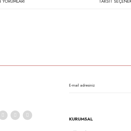
 YORUMLARI
TAKSİT SEÇENEK
rda yetersiz gördüğünüz noktaları öneri formunu kullanarak tarafımıza iletebilirsi
Bu ürüne ilk yorumu siz yapın!
Yorum Yaz
KURUMSAL