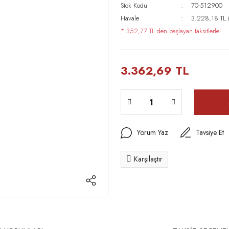
Stok Kodu
70-512900
Havale
3.228,18 TL (
* 352,77 TL den başlayan taksitlerle!
3.362,69 TL
Yorum Yaz
Tavsiye Et
Karşılaştır