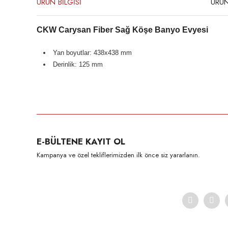
ÜRÜN BİLGİSİ
ÜRÜN
CKW Carysan Fiber Sağ Köşe Banyo Evyesi
Yan boyutlar: 438x438 mm
Derinlik: 125 mm
Bu ürünün fiyat bilgisi, resim, ürün açıklamalarında ve diğer konula
Görüş ve önerileriniz için teşekkür ederiz.
Ürün resmi kalitesiz, bozuk veya görüntülenemiyor.
E-BÜLTENE KAYIT OL
Ürün açıklamasında eksik bilgiler bulunuyor.
Kampanya ve özel tekliflerimizden ilk önce siz yararlanın.
Ürün bilgilerinde hatalar bulunuyor.
Ürün fiyatı diğer sitelerden daha pahalı.
Bu ürüne benzer farklı alternatifler olmalı.