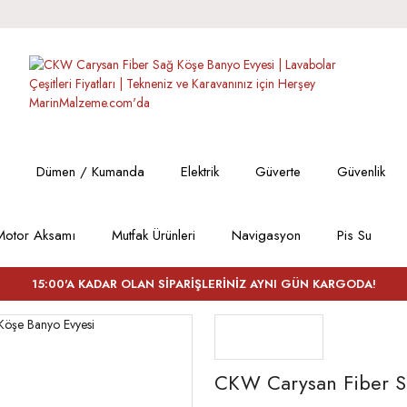
Dümen / Kumanda
Elektrik
Güverte
Güvenlik
Motor Aksamı
Mutfak Ürünleri
Navigasyon
Pis Su
15:00'A KADAR OLAN SİPARİŞLERİNİZ AYNI GÜN KARGODA!
CKW Carysan Fiber S