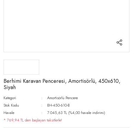
Berhimi Karavan Penceresi, Amortisörlü, 450x610,
Siyah
Kategori
Amortisörlü Pencere
Stok Kodu
BH-450-610-B
Havale
7.045,63 TL (%4,00 havale indirimi)
* 769,94 TL den başlayan taksitlerle!